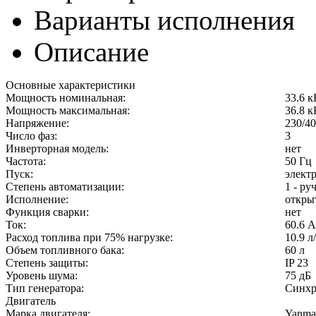
Варианты исполнения
Описание
Основные характеристики
Мощность номинальная:
33.6 к
Мощность максимальная:
36.8 к
Напряжение:
230/4
Число фаз:
3
Инверторная модель:
нет
Частота:
50 Гц
Пуск:
элект
Степень автоматизации:
1 - ру
Исполнение:
откры
Функция сварки:
нет
Ток:
60.6 А
Расход топлива при 75% нагрузке:
10.9 л
Объем топливного бака:
60 л
Степень защиты:
IP 23
Уровень шума:
75 дБ
Тип генератора:
Синх
Двигатель
Марка двигателя:
Yanma